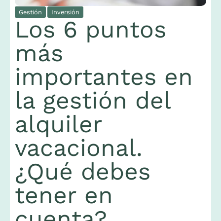
Gestión
Inversión
Los 6 puntos
más
importantes en
la gestión del
alquiler
vacacional.
1
p
1
¿Qué debes
tener en
cuenta?