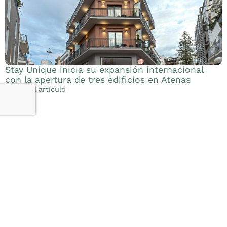
Stay Unique inicia su expansión internacional
S
con la apertura de tres edificios en Atenas
c
c
Leer el artículo