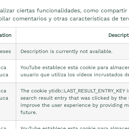
alizar ciertas funcionalidades, como compartir 
ilar comentarios y otras características de ter
ation
Descript
eses
Description is currently not available.
ca
YouTube establece esta cookie para almacen
uca
usuario que utiliza los vídeos incrustados d
ca
The cookie ytidb::LAST_RESULT_ENTRY_KEY is
uca
search result entry that was clicked by the 
improve the user experience by providing mo
future.
ca
YouTube establece esta cookie para almacen