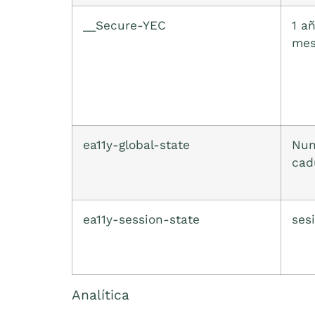
__Secure-YEC
1 añ
me
ea11y-global-state
Nun
cad
ea11y-session-state
ses
Analítica