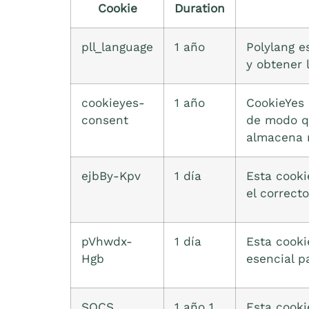
Cookie
Duration
pll_language
1 año
Polylang e
y obtener 
cookieyes-
1 año
CookieYes 
consent
de modo qu
almacena n
ejbBy-Kpv
1 día
Esta cooki
el correct
pVhwdx-
1 día
Esta cooki
Hgb
esencial p
SOCS
1 año 1
Esta cooki