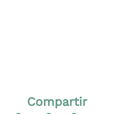
e
6
Compartir